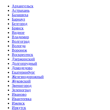
Архангельск
Астрахань
Балашиха
Барнаул
Белгород
Брянск
Видное
Владимир
Волгоград
Вологда
Воронеж
Воскресенск
Дзержинский
Долгопрудный
Домодедово
Екатеринбург
Железнодорожный
Жуковский
Звенигород
Зеленоград
Иваново
Ивантеевка
Ижевск
Иркутск