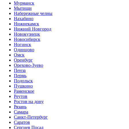
Мурманск
Мытищи
Набережные челны
Нахабино
Нижнекамск
Нижний Новгород
Новокузнецк
Новосибирск
Ногинск
Одинцово
Омск
Оренбург
Орехово-Зуево
Пенза
Пермь
Подольск
Пушкино
Раменское
Реутов
Ростов на дону
Рязань
Самара
Санкт-Петербург
Саратов
Сергиев Посад