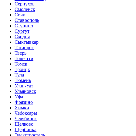
Серпухов
Смоленск
Сочи
Ставрополь
Ступино
Сургут
Сходня
Сыктывкар
Таганрог
Тверь
Тольятти
Томск
Троицк
Тула
Тюмень
Улан-Удэ
Ульяновск
Уфа
Фрязино
Химки
Чебоксары
Челябинск
Щелково
Щербинка
Элекстросталь