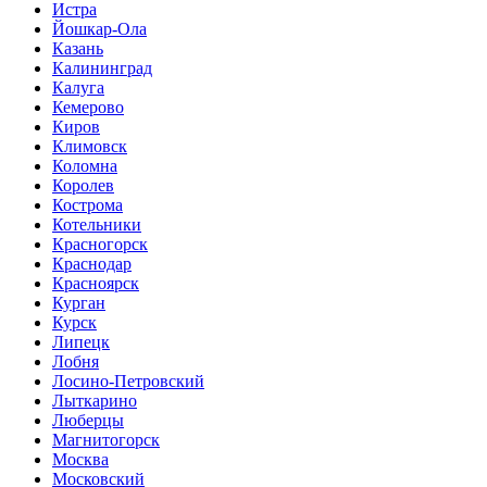
Истра
Йошкар-Ола
Казань
Калининград
Калуга
Кемерово
Киров
Климовск
Коломна
Королев
Кострома
Котельники
Красногорск
Краснодар
Красноярск
Курган
Курск
Липецк
Лобня
Лосино-Петровский
Лыткарино
Люберцы
Магнитогорск
Москва
Московский