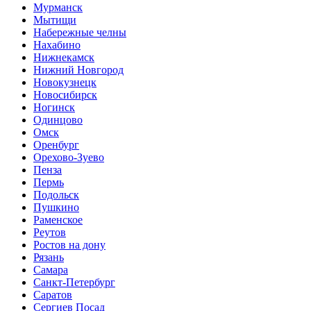
Мурманск
Мытищи
Набережные челны
Нахабино
Нижнекамск
Нижний Новгород
Новокузнецк
Новосибирск
Ногинск
Одинцово
Омск
Оренбург
Орехово-Зуево
Пенза
Пермь
Подольск
Пушкино
Раменское
Реутов
Ростов на дону
Рязань
Самара
Санкт-Петербург
Саратов
Сергиев Посад