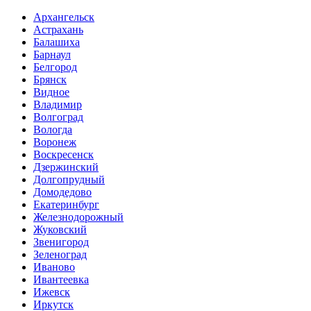
Архангельск
Астрахань
Балашиха
Барнаул
Белгород
Брянск
Видное
Владимир
Волгоград
Вологда
Воронеж
Воскресенск
Дзержинский
Долгопрудный
Домодедово
Екатеринбург
Железнодорожный
Жуковский
Звенигород
Зеленоград
Иваново
Ивантеевка
Ижевск
Иркутск