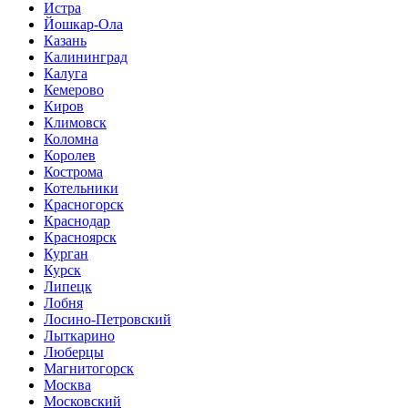
Истра
Йошкар-Ола
Казань
Калининград
Калуга
Кемерово
Киров
Климовск
Коломна
Королев
Кострома
Котельники
Красногорск
Краснодар
Красноярск
Курган
Курск
Липецк
Лобня
Лосино-Петровский
Лыткарино
Люберцы
Магнитогорск
Москва
Московский