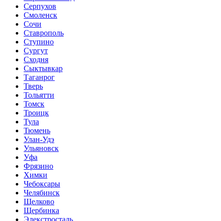
Серпухов
Смоленск
Сочи
Ставрополь
Ступино
Сургут
Сходня
Сыктывкар
Таганрог
Тверь
Тольятти
Томск
Троицк
Тула
Тюмень
Улан-Удэ
Ульяновск
Уфа
Фрязино
Химки
Чебоксары
Челябинск
Щелково
Щербинка
Элекстросталь