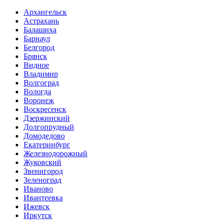
Архангельск
Астрахань
Балашиха
Барнаул
Белгород
Брянск
Видное
Владимир
Волгоград
Вологда
Воронеж
Воскресенск
Дзержинский
Долгопрудный
Домодедово
Екатеринбург
Железнодорожный
Жуковский
Звенигород
Зеленоград
Иваново
Ивантеевка
Ижевск
Иркутск