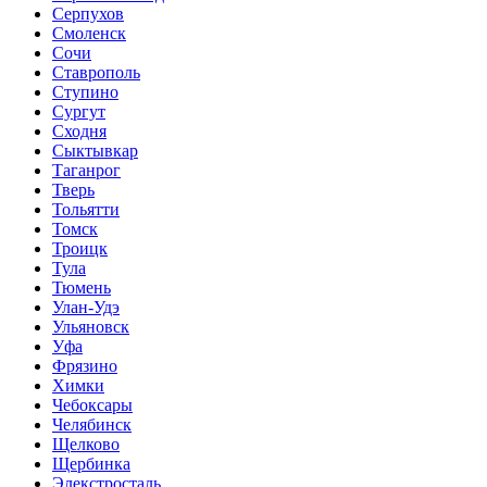
Серпухов
Смоленск
Сочи
Ставрополь
Ступино
Сургут
Сходня
Сыктывкар
Таганрог
Тверь
Тольятти
Томск
Троицк
Тула
Тюмень
Улан-Удэ
Ульяновск
Уфа
Фрязино
Химки
Чебоксары
Челябинск
Щелково
Щербинка
Элекстросталь