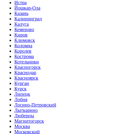
Истра
Йошкар-Ола
Казань
Калининград
Калуга
Кемерово
Киров
Климовск
Коломна
Королев
Кострома
Котельники
Красногорск
Краснодар
Красноярск
Курган
Курск
Липецк
Лобня
Лосино-Петровский
Лыткарино
Люберцы
Магнитогорск
Москва
Московский