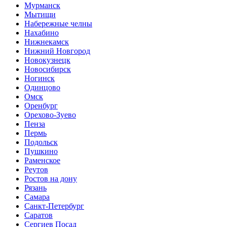
Мурманск
Мытищи
Набережные челны
Нахабино
Нижнекамск
Нижний Новгород
Новокузнецк
Новосибирск
Ногинск
Одинцово
Омск
Оренбург
Орехово-Зуево
Пенза
Пермь
Подольск
Пушкино
Раменское
Реутов
Ростов на дону
Рязань
Самара
Санкт-Петербург
Саратов
Сергиев Посад