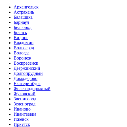
Архангельск
Астрахань
Балашиха
Барнаул
Белгород
Брянск
Видное
Владимир
Волгоград
Вологда
Воронеж
Воскресенск
Дзержинский
Долгопрудный
Домодедово
Екатеринбург
Железнодорожный
Жуковский
Звенигород
Зеленоград
Иваново
Ивантеевка
Ижевск
Иркутск