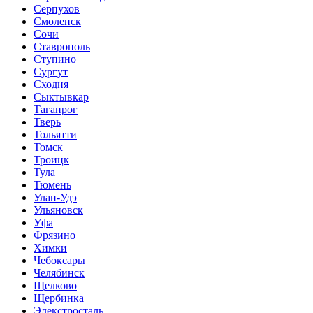
Серпухов
Смоленск
Сочи
Ставрополь
Ступино
Сургут
Сходня
Сыктывкар
Таганрог
Тверь
Тольятти
Томск
Троицк
Тула
Тюмень
Улан-Удэ
Ульяновск
Уфа
Фрязино
Химки
Чебоксары
Челябинск
Щелково
Щербинка
Элекстросталь