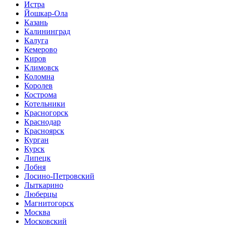
Истра
Йошкар-Ола
Казань
Калининград
Калуга
Кемерово
Киров
Климовск
Коломна
Королев
Кострома
Котельники
Красногорск
Краснодар
Красноярск
Курган
Курск
Липецк
Лобня
Лосино-Петровский
Лыткарино
Люберцы
Магнитогорск
Москва
Московский