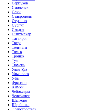
Серпухов
Смоленск
Сочи
Ставрополь
Ступино
Сургут
Сходня
Сыктывкар
Таганрог
Тверь
Тольятти
Томск
Троицк
Тула
Тюмень
Улан-Удэ
Ульяновск
Уфа
Фрязино
Химки
Чебоксары
Челябинск
Щелково
Щербинка
Элекстросталь