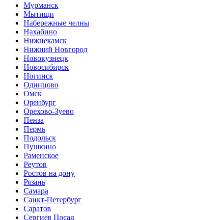
Мурманск
Мытищи
Набережные челны
Нахабино
Нижнекамск
Нижний Новгород
Новокузнецк
Новосибирск
Ногинск
Одинцово
Омск
Оренбург
Орехово-Зуево
Пенза
Пермь
Подольск
Пушкино
Раменское
Реутов
Ростов на дону
Рязань
Самара
Санкт-Петербург
Саратов
Сергиев Посад