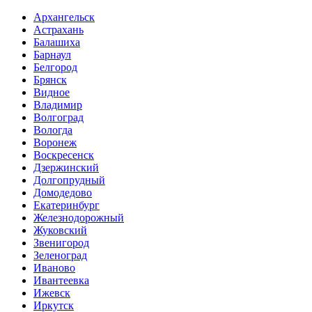
Архангельск
Астрахань
Балашиха
Барнаул
Белгород
Брянск
Видное
Владимир
Волгоград
Вологда
Воронеж
Воскресенск
Дзержинский
Долгопрудный
Домодедово
Екатеринбург
Железнодорожный
Жуковский
Звенигород
Зеленоград
Иваново
Ивантеевка
Ижевск
Иркутск