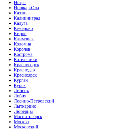
Истра
Йошкар-Ола
Казань
Калининград
Калуга
Кемерово
Киров
Климовск
Коломна
Королев
Кострома
Котельники
Красногорск
Краснодар
Красноярск
Курган
Курск
Липецк
Лобня
Лосино-Петровский
Лыткарино
Люберцы
Магнитогорск
Москва
Московский