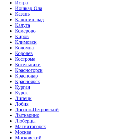
Истра
Йошкар-Ола
Казань
Калининград
Калуга
Кемерово
Киров
Климовск
Коломна
Королев
Кострома
Котельники
Красногорск
Краснодар
Красноярск
Курган
Курск
Липецк
Лобня
Лосино-Петровский
Лыткарино
Люберцы
Магнитогорск
Москва
Московский