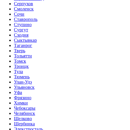
Серпухов
Смоленск
Сочи
Ставрополь
Ступино
Сургут
Сходня
Сыктывкар
Таганрог
Тверь
Тольятти
Томск
Троицк
Тула
Тюмень
Улан-Удэ
Ульяновск
Уфа
Фрязино
Химки
Чебоксары
Челябинск
Щелково
Щербинка
Элекстросталь