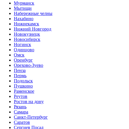
Мурманск
Мытищи
Набережные челны
Нахабино
Нижнекамск
Нижний Новгород
Новокузнецк
Новосибирск
Ногинск
Одинцово
Омск
Оренбург
Орехово-Зуево
Пенза
Пермь
Подольск
Пушкино
Раменское
Реутов
Ростов на дону
Рязань
Самара
Санкт-Петербург
Саратов
Сергиев Посад