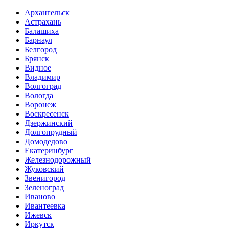
Архангельск
Астрахань
Балашиха
Барнаул
Белгород
Брянск
Видное
Владимир
Волгоград
Вологда
Воронеж
Воскресенск
Дзержинский
Долгопрудный
Домодедово
Екатеринбург
Железнодорожный
Жуковский
Звенигород
Зеленоград
Иваново
Ивантеевка
Ижевск
Иркутск